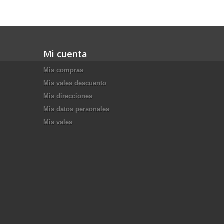
Mi cuenta
Mis compras
Mis vales descuento
Mis direcciones
Mis datos personales
Mis vales