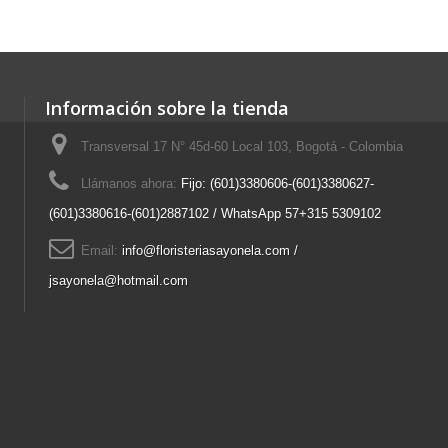
Información sobre la tienda
Transversal 17 N° 45d-60 Local 103, Bogotá - Colombia
Llámanos ahora:
Fijo: (601)3380606-(601)3380627-
(601)3380616-(601)2887102 / WhatsApp 57+315 5309102
Email:
info@floristeriasayonela.com /
jsayonela@hotmail.com