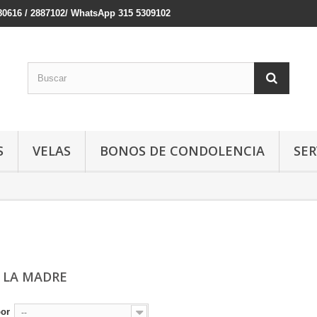
380616 / 2887102/ WhatsApp 315 5309102
S
VELAS
BONOS DE CONDOLENCIA
SER
E LA MADRE
por
--