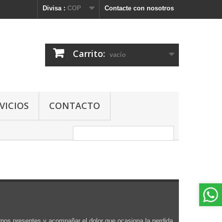
Divisa :
COP
Contacte con nosotros
Carrito:
vacío
VICIOS
CONTACTO
rnos presentes y acompañar el dolor que ocasiona la perdida