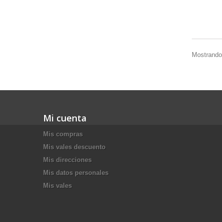
Mostrando 
Mi cuenta
Mis compras
Mis vales descuento
Mis direcciones
Mis datos personales
Mis vales