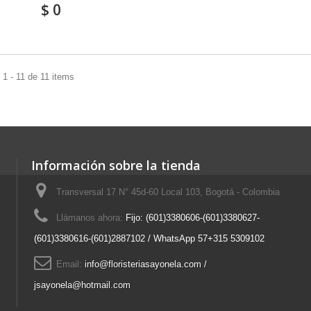
$ 0
1 - 11 de 11 items
Información sobre la tienda
Transversal 17 N° 45d-60 Local 103, Bogotá - Colombia
Llámanos ahora:
Fijo: (601)3380606-(601)3380627-
(601)3380616-(601)2887102 / WhatsApp 57+315 5309102
Email:
info@floristeriasayonela.com /
jsayonela@hotmail.com