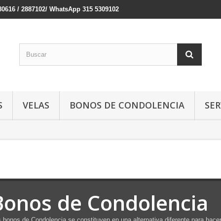
380616 / 2887102/ WhatsApp 315 5309102
S
VELAS
BONOS DE CONDOLENCIA
SER
Bonos de Condolencia
 bonos de Condolencia se constituyen en una alternativa diferente para hace