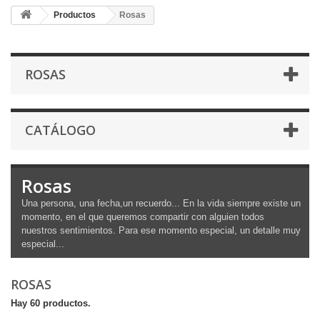
Productos
Rosas
ROSAS
CATÁLOGO
Rosas
Una persona, una fecha,un recuerdo... En la vida siempre existe un
momento, en el que queremos compartir con alguien todos
nuestros sentimientos. Para ese momento especial, un detalle muy
especial...
ROSAS
Hay 60 productos.