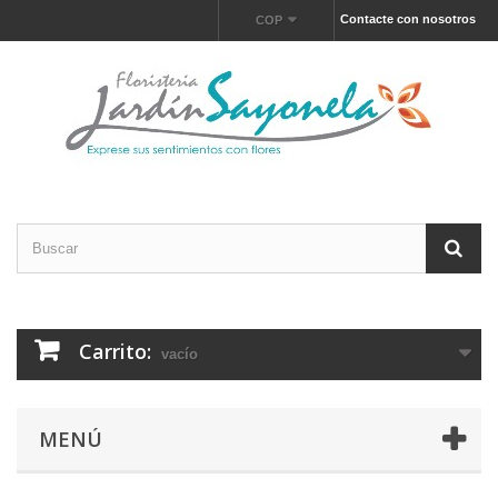
Contacte con nosotros
COP
Carrito:
vacío
MENÚ