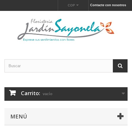
Contacte con nosotros
COP
Carrito:
vacío
MENÚ