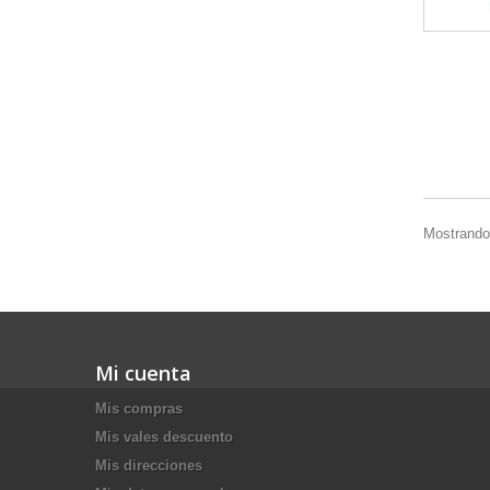
Mostrando 
Mi cuenta
Mis compras
Mis vales descuento
Mis direcciones