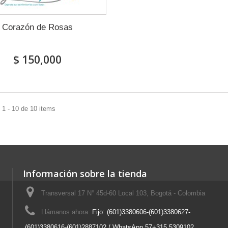
Corazón de Rosas
$ 150,000
1 - 10 de 10 items
Información sobre la tienda
Transversal 17 N° 45d-60 Local 103, Bogotá - Colombia
Llámanos ahora:
Fijo: (601)3380606-(601)3380627-
(601)3380616-(601)2887102 / WhatsApp 57+315 5309102