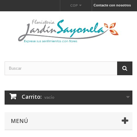
Contacte con nosotros
COP
Carrito:
vacío
MENÚ