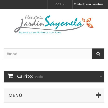
Contacte con nosotros
COP
Carrito:
vacío
MENÚ