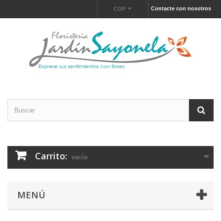
Contacte con nosotros
COP
Carrito:
vacío
MENÚ