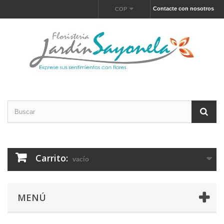
Contacte con nosotros
COP
Carrito:
vacío
MENÚ