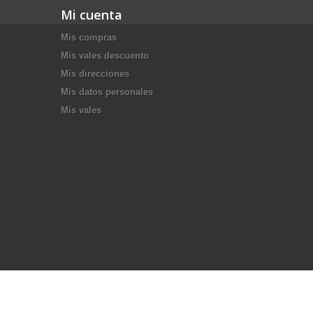
Mi cuenta
Mis compras
Mis vales descuento
Mis direcciones
Mis datos personales
Mis vales