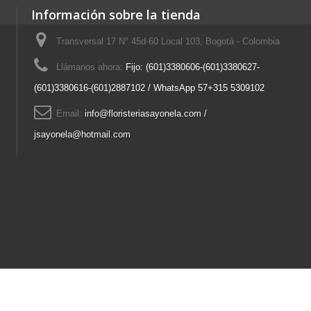
Información sobre la tienda
Transversal 17 N° 45d-60 Local 103, Bogotá - Colombia
Llámanos ahora:
Fijo: (601)3380606-(601)3380627-
(601)3380616-(601)2887102 / WhatsApp 57+315 5309102
Email:
info@floristeriasayonela.com /
jsayonela@hotmail.com